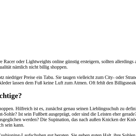
e Racer oder Lightweights online günstig ersteigern, sollten allerding
alität nämlich nicht billig shoppen.
trotz niedriger Preise ein Tabu. Sie taugen vielleicht zum City- oder S
kleder lassen dem Fuß keine Luft zum Atmen. Oft fehlt den Billigsneake
chtige?
hoppen. Hilfreich ist es, zunächst genau seinen Lieblingsschuh zu defin
-Sohle? Ist sein Fußbett ausgeprägt, oder sind die Leisten eher gerade? 
usgeglichen werden? Die Supination, das nach außen Knicken der Knöc
ch sein kann.
d-Cushioning-Laufschuhen gut beraten. Sie geben guten Halt, ihre Sohl