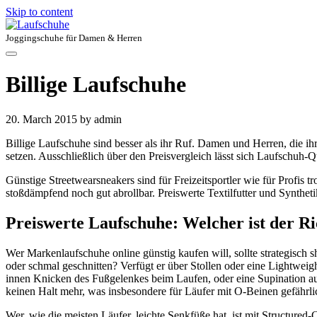
Skip to content
Joggingschuhe für Damen & Herren
Billige Laufschuhe
20. March 2015
by admin
Billige Laufschuhe sind besser als ihr Ruf. Damen und Herren, die ihr
setzen. Ausschließlich über den Preisvergleich lässt sich Laufschuh-Qu
Günstige Streetwearsneakers sind für Freizeitsportler wie für Profis 
stoßdämpfend noch gut abrollbar. Preiswerte Textilfutter und Syntheti
Preiswerte Laufschuhe: Welcher ist der Ri
Wer Markenlaufschuhe online günstig kaufen will, sollte strategisch s
oder schmal geschnitten? Verfügt er über Stollen oder eine Lightweight
innen Knicken des Fußgelenkes beim Laufen, oder eine Supination a
keinen Halt mehr, was insbesondere für Läufer mit O-Beinen gefährli
Wer, wie die meisten Läufer, leichte Senkfüße hat, ist mit Structure