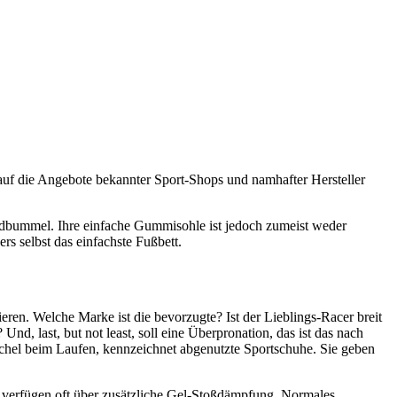
s auf die Angebote bekannter Sport-Shops und namhafter Hersteller
trandbummel. Ihre einfache Gummisohle ist jedoch zumeist weder
rs selbst das einfachste Fußbett.
ieren. Welche Marke ist die bevorzugte? Ist der Lieblings-Racer breit
Und, last, but not least, soll eine Überpronation, das ist das nach
hel beim Laufen, kennzeichnet abgenutzte Sportschuhe. Sie geben
en verfügen oft über zusätzliche Gel-Stoßdämpfung. Normales