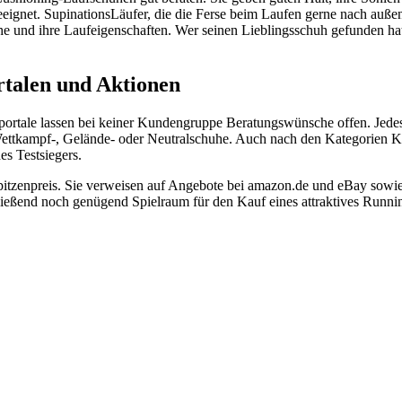
eignet. SupinationsLäufer, die die Ferse beim Laufen gerne nach außen 
he und ihre Laufeigenschaften. Wer seinen Lieblingsschuh gefunden hat
rtalen und Aktionen
ortale lassen bei keiner Kundengruppe Beratungswünsche offen. Jedes 
ettkampf-, Gelände- oder Neutralschuhe. Auch nach den Kategorien Komf
s Testsiegers.
 Spitzenpreis. Sie verweisen auf Angebote bei amazon.de und eBay sow
hließend noch genügend Spielraum für den Kauf eines attraktives Runnin