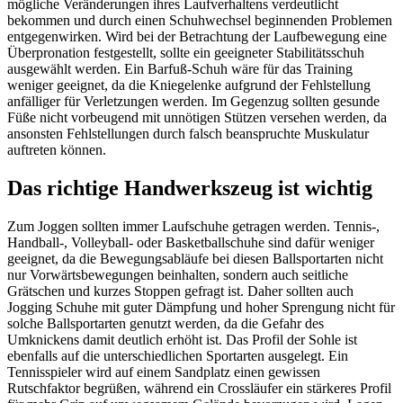
mögliche Veränderungen ihres Laufverhaltens verdeutlicht
bekommen und durch einen Schuhwechsel beginnenden Problemen
entgegenwirken. Wird bei der Betrachtung der Laufbewegung eine
Überpronation festgestellt, sollte ein geeigneter Stabilitätsschuh
ausgewählt werden. Ein Barfuß-Schuh wäre für das Training
weniger geeignet, da die Kniegelenke aufgrund der Fehlstellung
anfälliger für Verletzungen werden. Im Gegenzug sollten gesunde
Füße nicht vorbeugend mit unnötigen Stützen versehen werden, da
ansonsten Fehlstellungen durch falsch beanspruchte Muskulatur
auftreten können.
Das richtige Handwerkszeug ist wichtig
Zum Joggen sollten immer Laufschuhe getragen werden. Tennis-,
Handball-, Volleyball- oder Basketballschuhe sind dafür weniger
geeignet, da die Bewegungsabläufe bei diesen Ballsportarten nicht
nur Vorwärtsbewegungen beinhalten, sondern auch seitliche
Grätschen und kurzes Stoppen gefragt ist. Daher sollten auch
Jogging Schuhe mit guter Dämpfung und hoher Sprengung nicht für
solche Ballsportarten genutzt werden, da die Gefahr des
Umknickens damit deutlich erhöht ist. Das Profil der Sohle ist
ebenfalls auf die unterschiedlichen Sportarten ausgelegt. Ein
Tennisspieler wird auf einem Sandplatz einen gewissen
Rutschfaktor begrüßen, während ein Crossläufer ein stärkeres Profil