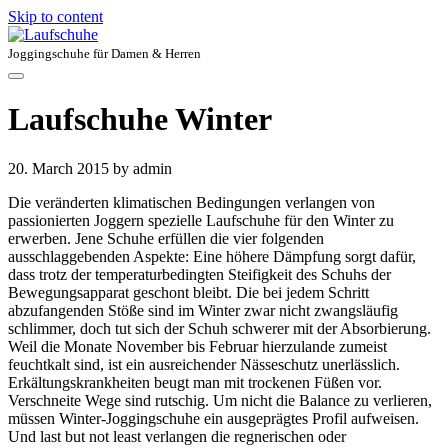
Skip to content
Joggingschuhe für Damen & Herren
Laufschuhe Winter
20. March 2015
by admin
Die veränderten klimatischen Bedingungen verlangen von
passionierten Joggern spezielle Laufschuhe für den Winter zu
erwerben. Jene Schuhe erfüllen die vier folgenden
ausschlaggebenden Aspekte: Eine höhere Dämpfung sorgt dafür,
dass trotz der temperaturbedingten Steifigkeit des Schuhs der
Bewegungsapparat geschont bleibt. Die bei jedem Schritt
abzufangenden Stöße sind im Winter zwar nicht zwangsläufig
schlimmer, doch tut sich der Schuh schwerer mit der Absorbierung.
Weil die Monate November bis Februar hierzulande zumeist
feuchtkalt sind, ist ein ausreichender Nässeschutz unerlässlich.
Erkältungskrankheiten beugt man mit trockenen Füßen vor.
Verschneite Wege sind rutschig. Um nicht die Balance zu verlieren,
müssen Winter-Joggingschuhe ein ausgeprägtes Profil aufweisen.
Und last but not least verlangen die regnerischen oder