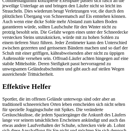
Continentalgummi konzipierte Exemplare passen sich rasch an die
jeweilige Unterlage an und bringen den Läufer nicht so leicht ins
Straucheln. Dies wiederum beugt Verletzungen vor, die durch den
plötzlichen Übergang von Schneematsch auf Eis entstehen können.
Auch wenn eine dicke Sohle mehr Abstand zum kalten Boden
garantieren würde, sollten Laufschuhe für den Winter nicht zu
protzig besohlt sein. Die Gefahr wegen eines unter der Schneedecke
verstecken Steins umzuknicken, würde mit zu hohen Sohlen zu
einem tieferen Sturz führen. Jeder Zentimeter kann den Unterschied
zwischen gezerrten und gerissenen Bändern machen und so darf der
Schuh mit einer griffigen, kälteabweisenden aber nicht zu üppigen
Außensohle versehen sein. Offroad-Läufer achten hingegen auf eine
stabile Mittelsohle. Deren Steifigkeit passt hervorragend zu
unwegsamen Geländeabschnitten und gibt auch auf steilen Wegen
ausreichende Trittsicherheit.
Effektive Helfer
Sportler, die im offenen Gelände unterwegs sind oder aber an
traditionell schneereichen Orten leben entscheiden sich nicht selten
für spezielle Joggingschuhe mit Spikes. Die veränderte
Geräuschkulisse, die jedem Spaziergänger die Ankunft des Läufers
lange vor seinem tatsächlichen Erscheinen ankündigt und auch das
etwas andere Laufverhalten der Schuhe, schrecken viele ab. Lohnt
sich diese Anschaffung für Sie nicht und möchten Sie sich dennoch