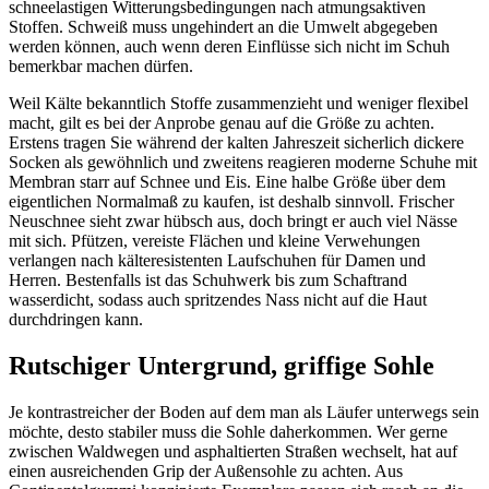
schneelastigen Witterungsbedingungen nach atmungsaktiven
Stoffen. Schweiß muss ungehindert an die Umwelt abgegeben
werden können, auch wenn deren Einflüsse sich nicht im Schuh
bemerkbar machen dürfen.
Weil Kälte bekanntlich Stoffe zusammenzieht und weniger flexibel
macht, gilt es bei der Anprobe genau auf die Größe zu achten.
Erstens tragen Sie während der kalten Jahreszeit sicherlich dickere
Socken als gewöhnlich und zweitens reagieren moderne Schuhe mit
Membran starr auf Schnee und Eis. Eine halbe Größe über dem
eigentlichen Normalmaß zu kaufen, ist deshalb sinnvoll. Frischer
Neuschnee sieht zwar hübsch aus, doch bringt er auch viel Nässe
mit sich. Pfützen, vereiste Flächen und kleine Verwehungen
verlangen nach kälteresistenten Laufschuhen für Damen und
Herren. Bestenfalls ist das Schuhwerk bis zum Schaftrand
wasserdicht, sodass auch spritzendes Nass nicht auf die Haut
durchdringen kann.
Rutschiger Untergrund, griffige Sohle
Je kontrastreicher der Boden auf dem man als Läufer unterwegs sein
möchte, desto stabiler muss die Sohle daherkommen. Wer gerne
zwischen Waldwegen und asphaltierten Straßen wechselt, hat auf
einen ausreichenden Grip der Außensohle zu achten. Aus