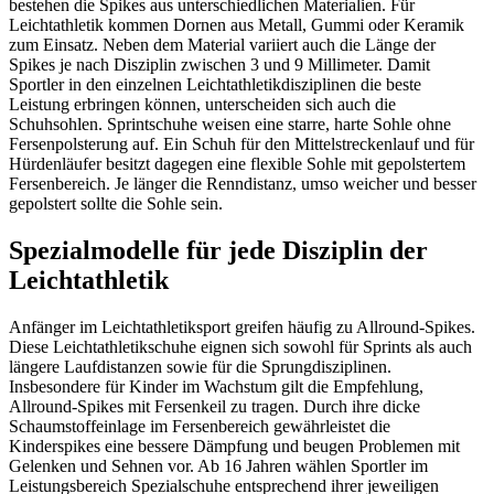
bestehen die Spikes aus unterschiedlichen Materialien. Für
Leichtathletik kommen Dornen aus Metall, Gummi oder Keramik
zum Einsatz. Neben dem Material variiert auch die Länge der
Spikes je nach Disziplin zwischen 3 und 9 Millimeter. Damit
Sportler in den einzelnen Leichtathletikdisziplinen die beste
Leistung erbringen können, unterscheiden sich auch die
Schuhsohlen. Sprintschuhe weisen eine starre, harte Sohle ohne
Fersenpolsterung auf. Ein Schuh für den Mittelstreckenlauf und für
Hürdenläufer besitzt dagegen eine flexible Sohle mit gepolstertem
Fersenbereich. Je länger die Renndistanz, umso weicher und besser
gepolstert sollte die Sohle sein.
Spezialmodelle für jede Disziplin der
Leichtathletik
Anfänger im Leichtathletiksport greifen häufig zu Allround-Spikes.
Diese Leichtathletikschuhe eignen sich sowohl für Sprints als auch
längere Laufdistanzen sowie für die Sprungdisziplinen.
Insbesondere für Kinder im Wachstum gilt die Empfehlung,
Allround-Spikes mit Fersenkeil zu tragen. Durch ihre dicke
Schaumstoffeinlage im Fersenbereich gewährleistet die
Kinderspikes eine bessere Dämpfung und beugen Problemen mit
Gelenken und Sehnen vor. Ab 16 Jahren wählen Sportler im
Leistungsbereich Spezialschuhe entsprechend ihrer jeweiligen